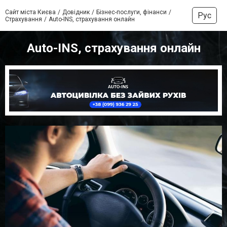
Сайт міста Києва
Довідник
Бізнес-послуги, фінанси
Рус
Страхування
Auto-INS, страхування онлайн
Auto-INS, страхування онлайн