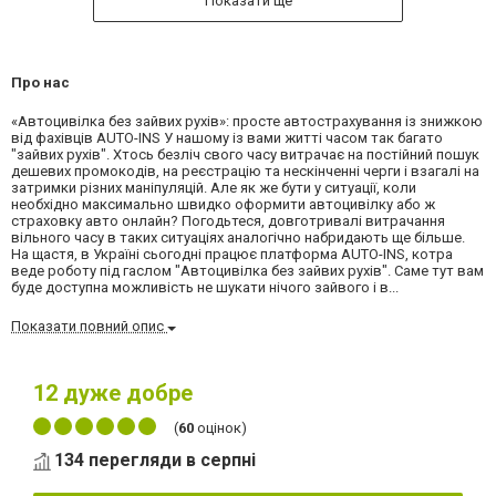
Показати ще
Про нас
«Автоцивілка без зайвих рухів»: просте автострахування із знижкою
від фахівців AUTO-INS У нашому із вами житті часом так багато
"зайвих рухів". Хтось безліч свого часу витрачає на постійний пошук
дешевих промокодів, на реєстрацію та нескінченні черги і взагалі на
затримки різних маніпуляцій. Але як же бути у ситуації, коли
необхідно максимально швидко оформити автоцивілку або ж
страховку авто онлайн? Погодьтеся, довготривалі витрачання
вільного часу в таких ситуаціях аналогічно набридають ще більше.
На щастя, в Україні сьогодні працює платформа AUTO-INS, котра
веде роботу під гаслом "Автоцивілка без зайвих рухів". Саме тут вам
буде доступна можливість не шукати нічого зайвого і в...
Показати повний опис
12
дуже добре
(
60
оцінок)
134 перегляди в серпні